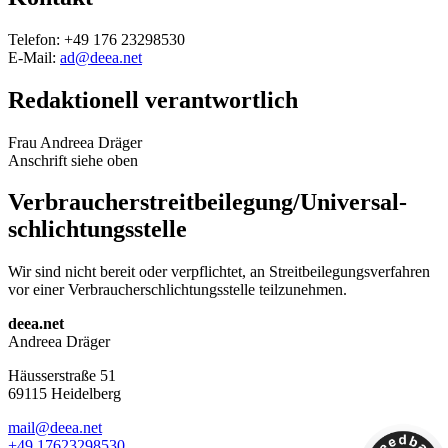
Telefon: +49 176 23298530
E-Mail:
ad@deea.net
Redaktionell verantwortlich
Frau Andreea Dräger
Anschrift siehe oben
Verbraucher­streit­beilegung/Universal­
schlichtungs­stelle
Wir sind nicht bereit oder verpflichtet, an Streitbeilegungsverfahren
vor einer Verbraucherschlichtungsstelle teilzunehmen.
Footer
deea.net
Andreea Dräger
Häusserstraße 51
69115 Heidelberg
mail@deea.net
+49 17623298530